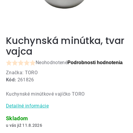
Kuchynská minútka, tvar
vajca
Neohodnotené
Podrobnosti hodnotenia
Priemerné
Značka:
TORO
hodnotenie
Kód:
261826
produktu
je
Kuchynské minútkové vajíčko TORO
0,0
z
Detailné informácie
5
hviezdičiek.
Skladom
11.8.2026