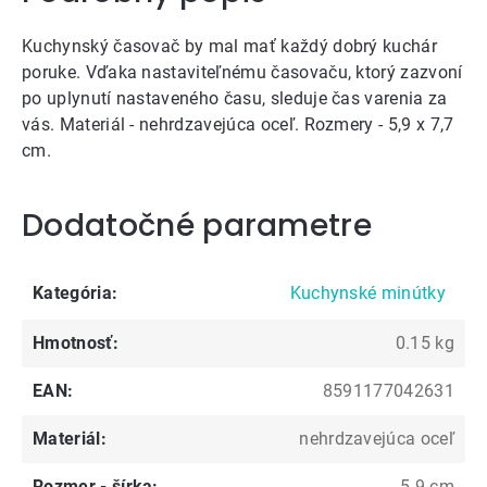
Kuchynský časovač by mal mať každý dobrý kuchár
poruke. Vďaka nastaviteľnému časovaču, ktorý zazvoní
po uplynutí nastaveného času, sleduje čas varenia za
vás. Materiál - nehrdzavejúca oceľ. Rozmery - 5,9 x 7,7
cm.
Dodatočné parametre
Kategória
:
Kuchynské minútky
Hmotnosť
:
0.15 kg
EAN
:
8591177042631
Materiál
:
nehrdzavejúca oceľ
Rozmer - šírka
:
5.9 cm