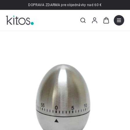
Prejsť
DOPRAVA ZDARMA pre objednávky nad 60 €
na
obsah