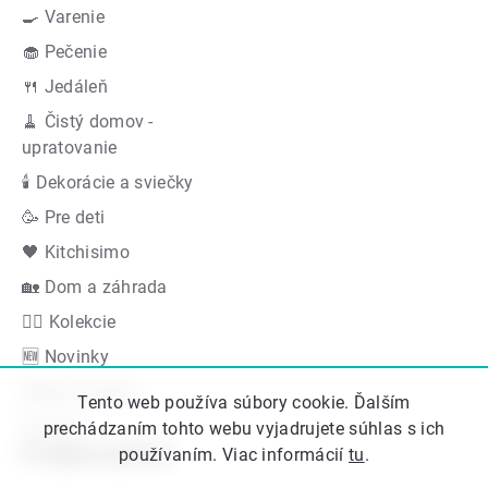
🍳 Varenie
🧁 Pečenie
🍴 Jedáleň
🧹 Čistý domov -
upratovanie
🕯 Dekorácie a sviečky
🥳 Pre deti
🖤 Kitchisimo
🏡 Dom a záhrada
👍🏻 Kolekcie
🆕 Novinky
Akčná ponuka
Tento web používa súbory cookie. Ďalším
Značky
prechádzaním tohto webu vyjadrujete súhlas s ich
Podporujeme
používaním. Viac informácií
tu
.