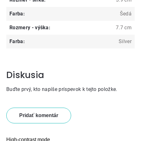
Farba
:
Šedá
Rozmery - výška
:
7.7 cm
Farba
:
Silver
Diskusia
Buďte prvý, kto napíše príspevok k tejto položke.
Pridať komentár
High-contrast mode