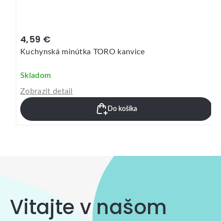
-20 %
1,89 €
2,39 €
Habarka kuchynská, 25 cm, drevo
Skladom
Zobrazit detail
Do košíka
Vitajte v našom