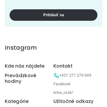
Prihlásiť sa
Instagram
Zápätie
Kde nás nájdete
Kontakt
Prevádzkové
+421 277 270 049
hodiny
Facebook
kitos_czsk/
Kategórie
Užitočné odkazy