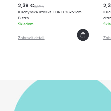
2,39 €
2,3
2,59 €
Kuchynská utierka TORO 38x63cm
Kuchy
Bistro
citró
Skladom
Skla
Zobrazit detail
Zobraz