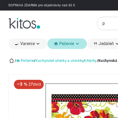
Prejsť
DOPRAVA ZDARMA pre objednávky nad 60 €
na
obsah
🍳 Varenie
🧁 Pečenie
🍴 Jedáleň
/
🧁 Pečenie
/
Kuchynské utierky a uteráky
/
Utierky
/
Kuchynská 
Domov
–3 %