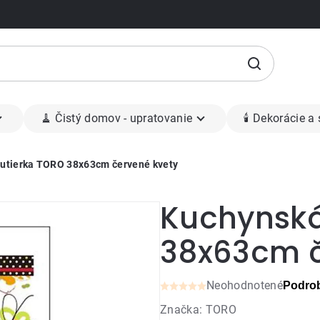
🧹 Čistý domov - upratovanie
🕯 Dekorácie a
utierka TORO 38x63cm červené kvety
Kuchynská
38x63cm č
Neohodnotené
Podrob
Priemerné
Značka:
TORO
hodnotenie