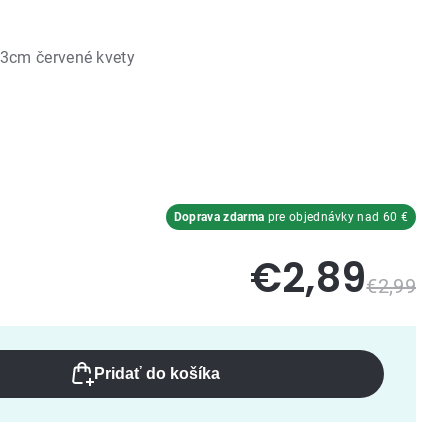
3cm červené kvety
Doprava zdarma
pre objednávky nad 60 €
€2,89
€2,99
Pridať do košíka