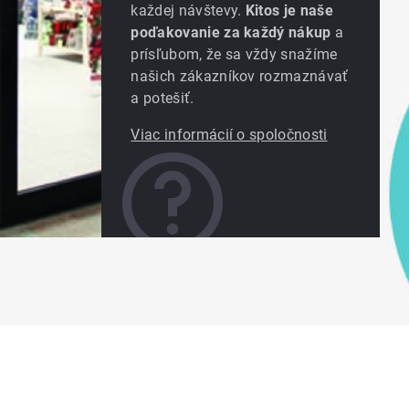
každej návštevy.
Kitos je naše
poďakovanie za každý nákup
a
prísľubom, že sa vždy snažíme
našich zákazníkov rozmaznávať
a potešiť.
Viac informácií o spoločnosti