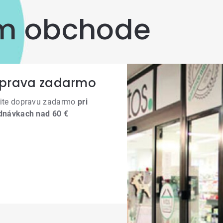
om obchode
prava zadarmo
ite dopravu zadarmo
pri
dnávkach nad 60 €