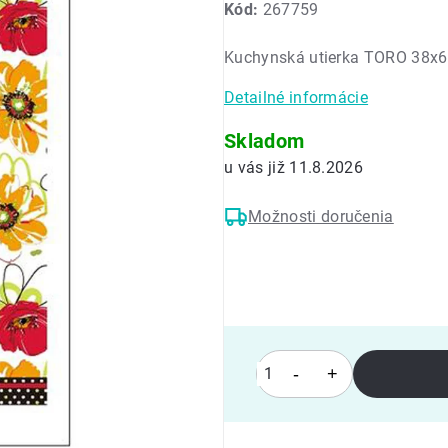
Kód:
267759
produktu
je
Kuchynská utierka TORO 38x6
0,0
z
Detailné informácie
5
hviezdičiek.
Skladom
11.8.2026
Možnosti doručenia