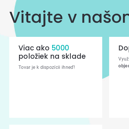
Vitajte v naš
Viac ako
5000
Do
položiek na sklade
Využ
obje
Tovar je k dispozícii ihneď!