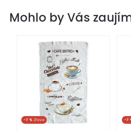
Mohlo by Vás zaují
-7 %
-7 %