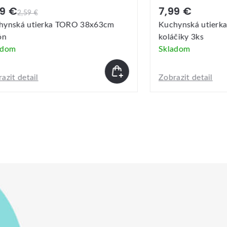
9 €
7,99 €
2,59 €
nská utierka TORO 38x63cm
Kuchynská utierka
n
koláčiky 3ks
dom
Skladom
it detail
Zobrazit detail