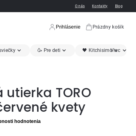
O nás
Kontakty
Blog
Prázdny košík
Prihlásenie
Nákupný koší
 sviečky
🥳 Pre deti
🖤 Kitchisimo
Viac
 utierka TORO
ervené kvety
nosti hodnotenia