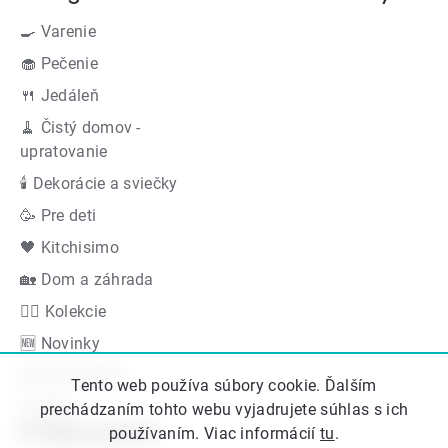
🍳 Varenie
🧁 Pečenie
🍴 Jedáleň
🧹 Čistý domov -
upratovanie
🕯 Dekorácie a sviečky
🥳 Pre deti
🖤 Kitchisimo
🏡 Dom a záhrada
👍🏻 Kolekcie
🆕 Novinky
Akčná ponuka
Tento web používa súbory cookie. Ďalším
Značky
prechádzaním tohto webu vyjadrujete súhlas s ich
Podporujeme
používaním. Viac informácií
tu
.