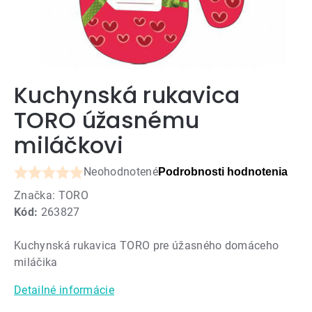
Kuchynská rukavica
TORO úžasnému
miláčkovi
Neohodnotené
Podrobnosti hodnotenia
Priemerné
Značka:
TORO
hodnotenie
Kód:
263827
produktu
je
Kuchynská rukavica TORO pre úžasného domáceho
0,0
miláčika
z
5
Detailné informácie
hviezdičiek.