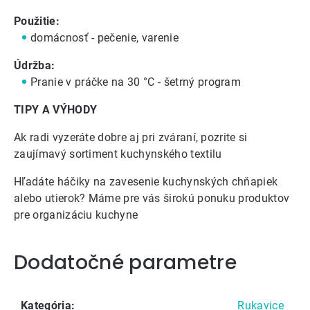
Použitie:
domácnosť - pečenie, varenie
Údržba:
Pranie v práčke na 30 °C - šetrný program
TIPY A VÝHODY
Ak radi vyzeráte dobre aj pri zváraní, pozrite si
zaujímavý
sortiment kuchynského textilu
Hľadáte
háčiky na zavesenie
kuchynských chňapiek
alebo utierok? Máme pre vás širokú ponuku produktov
pre
organizáciu kuchyne
Dodatočné parametre
Kategória
:
Rukavice