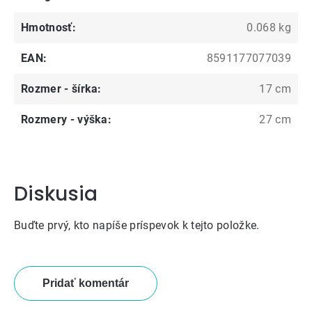
Hmotnosť
:
0.068 kg
EAN
:
8591177077039
Rozmer - šírka
:
17 cm
Rozmery - výška
:
27 cm
Diskusia
Buďte prvý, kto napíše príspevok k tejto položke.
Pridať komentár