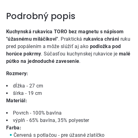
Podrobný popis
Kuchynská rukavica TORO bez magnetu s nápisom
"úžasnému miláčikovi"
. Praktická
rukavica chráni
ruku
pred popálením a môže slúžiť aj ako
podložka pod
horúce pokrmy
. Súčasťou kuchynskej rukavice je
malé
pútko na jednoduché zavesenie
.
Rozmery:
dĺžka - 27 cm
šírka - 19 cm
Materiál:
Povrch - 100% bavlna
výplň - 65% bavlna, 35% polyester
Farba:
Červená s potlačou - pre úžasné zlatíčko