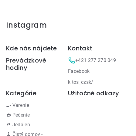
Instagram
Zápätie
Kde nás nájdete
Kontakt
Prevádzkové
+421 277 270 049
hodiny
Facebook
kitos_czsk/
Kategórie
Užitočné odkazy
🍳 Varenie
🧁 Pečenie
🍴 Jedáleň
🧹 Čistý domov -