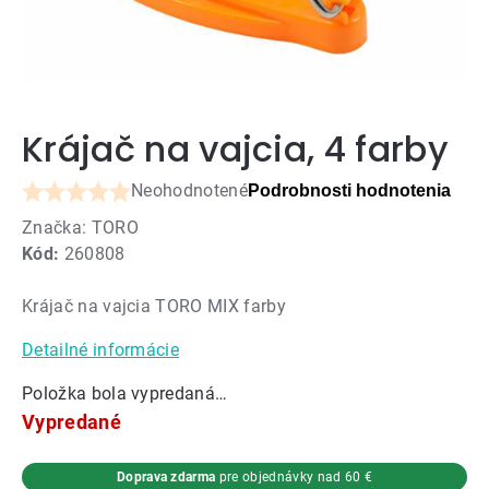
Krájač na vajcia, 4 farby
Neohodnotené
Podrobnosti hodnotenia
Priemerné
Značka:
TORO
hodnotenie
Kód:
260808
produktu
je
Krájač na vajcia TORO MIX farby
0,0
z
Detailné informácie
5
hviezdičiek.
Položka bola vypredaná…
Vypredané
Doprava zdarma
pre objednávky nad 60 €