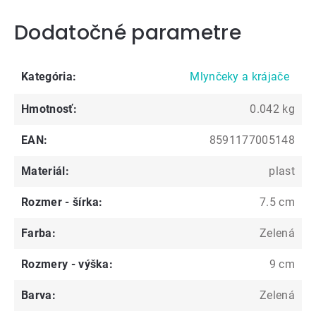
Dodatočné parametre
Kategória
:
Mlynčeky a krájače
Hmotnosť
:
0.042 kg
EAN
:
8591177005148
Materiál
:
plast
Rozmer - šírka
:
7.5 cm
Farba
:
Zelená
Rozmery - výška
:
9 cm
Barva
:
Zelená