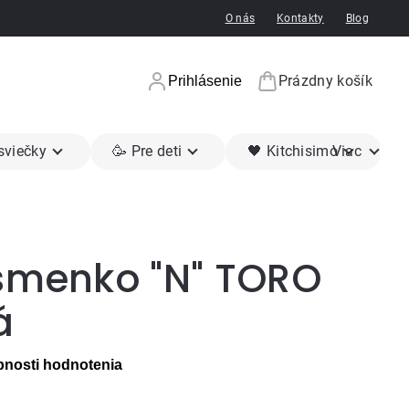
O nás
Kontakty
Blog
Prázdny košík
Prihlásenie
Nákupný koší
 sviečky
🥳 Pre deti
🖤 Kitchisimo
Viac
ísmenko "N" TORO
á
nosti hodnotenia