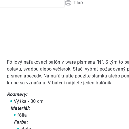
Tlač
Fóliový nafukovací balón v tvare písmena "N". S týmito 
oslavu, svadbu alebo večierok. Stačí vybrať požadovaný
písmen abecedy. Na nafúknutie použite slamku alebo p
ladne sa vznášajú. V balení nájdete jeden balónik.
Rozmery:
Výška - 30 cm
Materiál:
fólia
Farba:
zlatá