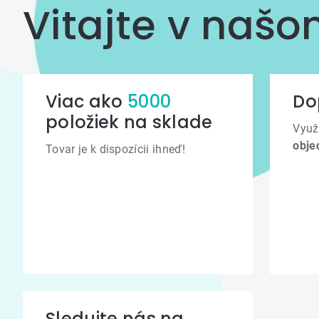
Vitajte v naš
Viac ako
5000
Do
položiek na sklade
Využ
obje
Tovar je k dispozícii ihneď!
Sledujte nás na