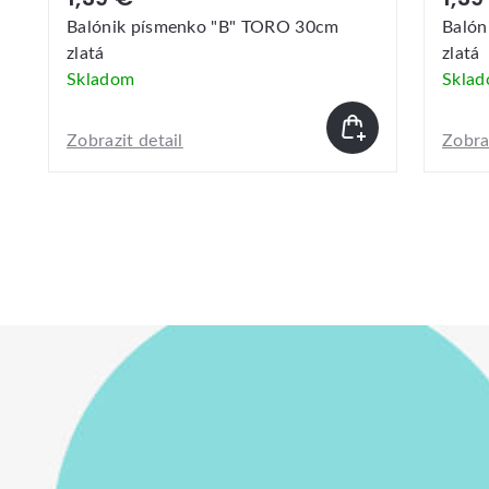
Balónik písmenko "G" TORO 30cm
Balón
zlatá
zlatá
Skladom
Skla
Zobrazit detail
Zobraz