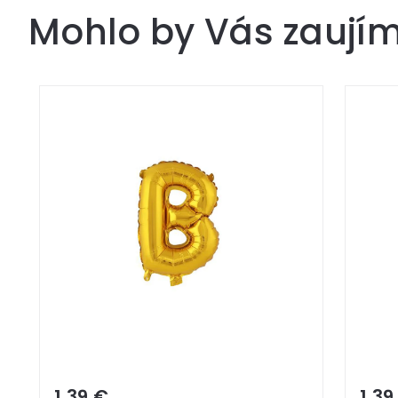
Mohlo by Vás zaují
1,39 €
1,39