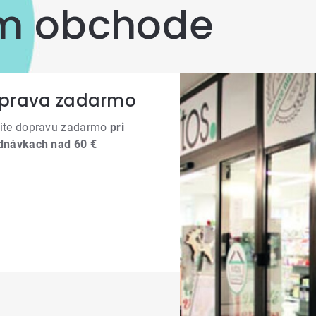
om obchode
prava zadarmo
ite dopravu zadarmo
pri
dnávkach nad 60 €