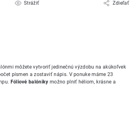
Strážiť
Zdieľať
balónmi môžete vytvoriť jedinečnú výzdobu na akúkoľvek
 počet písmen a zostaviť nápis. V ponuke máme 23
umpu.
Fóliové balóniky
možno plniť héliom, krásne a