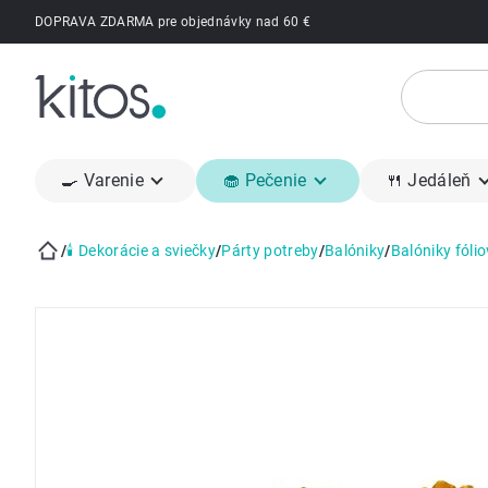
Prejsť
DOPRAVA ZDARMA pre objednávky nad 60 €
na
obsah
🍳 Varenie
🧁 Pečenie
🍴 Jedáleň
/
🕯 Dekorácie a sviečky
/
Párty potreby
/
Balóniky
/
Balóniky fóli
Domov