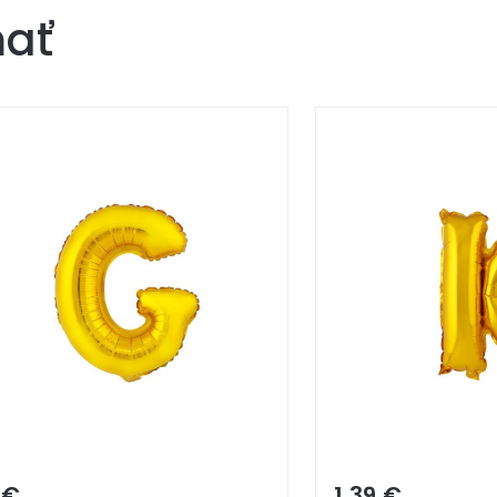
mať
 €
1,39 €