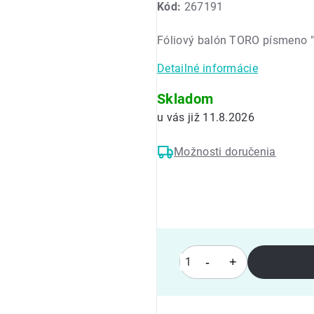
Kód:
267191
produktu
je
Fóliový balón TORO písmeno 
0,0
z
Detailné informácie
5
hviezdičiek.
Skladom
11.8.2026
Možnosti doručenia