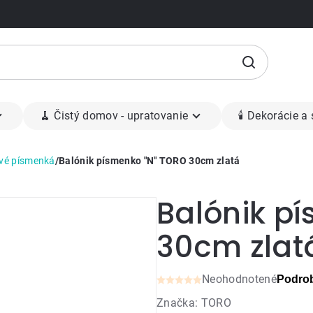
🧹 Čistý domov - upratovanie
🕯 Dekorácie a
ové písmenká
/
Balónik písmenko "N" TORO 30cm zlatá
Balónik p
30cm zlat
Neohodnotené
Podrob
Priemerné
Značka:
TORO
hodnotenie