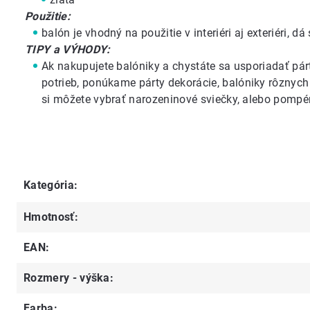
Použitie:
balón je vhodný na použitie v interiéri aj exteriéri, d
TIPY a VÝHODY:
Ak nakupujete balóniky a chystáte sa usporiadať párt
potrieb
, ponúkame
párty dekorácie
,
balóniky rôznych
si môžete vybrať
narozeninové sviečky
, alebo
pompér
Kategória
:
Hmotnosť
:
EAN
:
Rozmery - výška
:
Farba
: