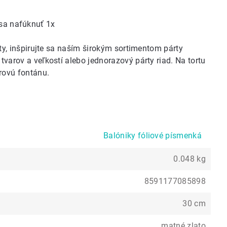
á sa nafúknuť 1x
y, inšpirujte sa naším
širokým sortimentom párty
 tvarov
a veľkostí alebo
jednorazový párty riad
. Na tortu
ovú fontánu
.
Balóniky fóliové písmenká
0.048 kg
8591177085898
30 cm
matné zlato