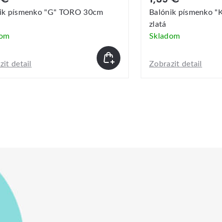
ik písmenko "K" TORO 30cm
Balónik písmenko 
zlatá
dom
Skladom
it detail
Zobrazit detail