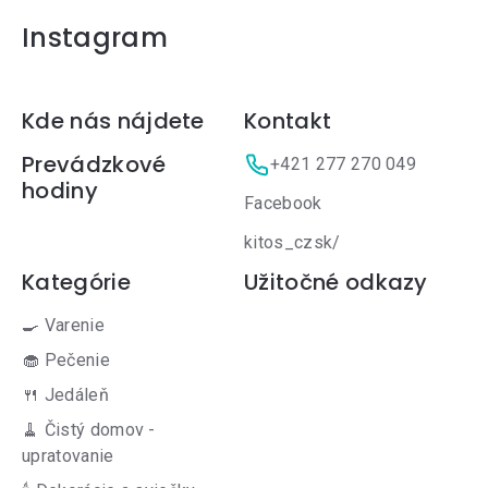
Instagram
Zápätie
Kde nás nájdete
Kontakt
Prevádzkové
+421 277 270 049
hodiny
Facebook
kitos_czsk/
Kategórie
Užitočné odkazy
🍳 Varenie
🧁 Pečenie
🍴 Jedáleň
🧹 Čistý domov -
upratovanie