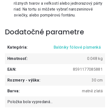
rôznych tvarov
a veľkostí alebo
jednorazový párty
riad
. Na tortu si môžete vybrať
narozeninové
sviečky
, alebo
pompérovú fontánu
.
Dodatočné parametre
Kategória
:
Balóniky fóliové písmenká
Hmotnosť
:
0.048 kg
EAN
:
8591177085881
Rozmery - výška
:
30 cm
Barva
:
matně zlatá
Položka bola vypredaná…