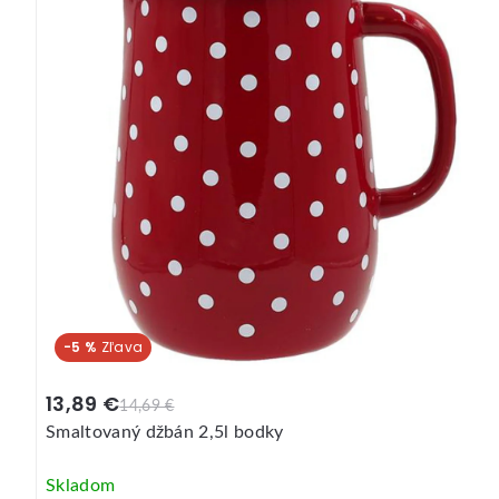
-5 %
13,89 €
14,69 €
Smaltovaný džbán 2,5l bodky
Skladom