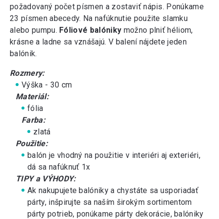
požadovaný počet písmen a zostaviť nápis. Ponúkame
23 písmen abecedy. Na nafúknutie použite slamku
alebo pumpu.
Fóliové balóniky
možno plniť héliom,
krásne a ladne sa vznášajú. V balení nájdete jeden
balónik.
Rozmery:
Výška - 30 cm
Materiál:
fólia
Farba:
zlatá
Použitie:
balón je vhodný na použitie v interiéri aj exteriéri,
dá sa nafúknuť 1x
TIPY a VÝHODY:
Ak nakupujete balóniky a chystáte sa usporiadať
párty, inšpirujte sa naším
širokým sortimentom
párty potrieb
, ponúkame
párty dekorácie
,
balóniky