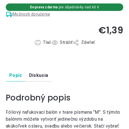
Doprava zdarma
pre objednávky nad 60 €
Možnosti doručenia
€1,39
Tlač
Strážiť
Zdieľať
Popis
Diskusia
Podrobný popis
Fóliový nafukovací balón v tvare písmena "M". S týmito
balónmi môžete vytvoriť jedinečnú výzdobu na
akúkoľvek oslavu, svadbu alebo večierok. Stačí vybrať