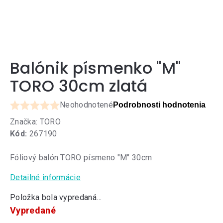
Balónik písmenko "M"
TORO 30cm zlatá
Neohodnotené
Podrobnosti hodnotenia
Priemerné
Značka:
TORO
hodnotenie
Kód:
267190
produktu
je
Fóliový balón TORO písmeno "M" 30cm
0,0
z
Detailné informácie
5
hviezdičiek.
Položka bola vypredaná…
Vypredané