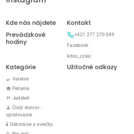
Zápätie
Kde nás nájdete
Kontakt
Prevádzkové
+421 277 270 049
hodiny
Facebook
kitos_czsk/
Kategórie
Užitočné odkazy
🍳 Varenie
🧁 Pečenie
🍴 Jedáleň
🧹 Čistý domov -
upratovanie
🕯 Dekorácie a sviečky
🥳 Pre deti