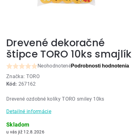
Drevené dekoračné
štipce TORO 10ks smajlík
Neohodnotené
Podrobnosti hodnotenia
Priemerné
Značka:
TORO
hodnotenie
Kód:
267162
produktu
je
Drevené ozdobné kolíky TORO smiley 10ks
0,0
z
Detailné informácie
5
hviezdičiek.
Skladom
12.8.2026