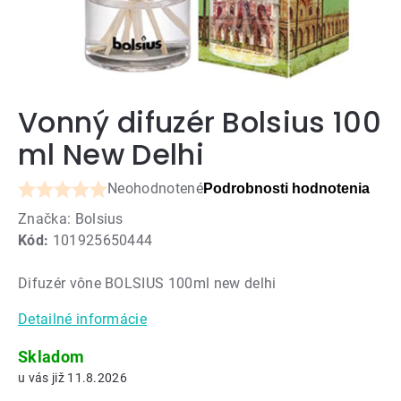
Vonný difuzér Bolsius 100
ml New Delhi
Neohodnotené
Podrobnosti hodnotenia
Priemerné
Značka:
Bolsius
hodnotenie
Kód:
101925650444
produktu
je
Difuzér vône BOLSIUS 100ml new delhi
0,0
z
Detailné informácie
5
hviezdičiek.
Skladom
11.8.2026