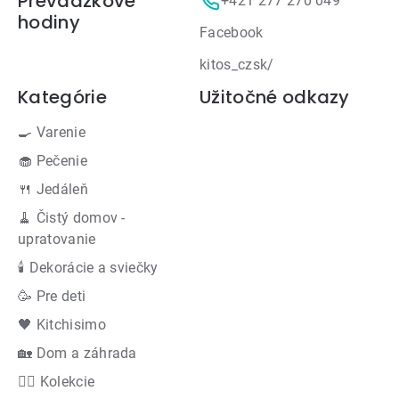
Prevádzkové
+421 277 270 049
hodiny
Facebook
kitos_czsk/
Kategórie
Užitočné odkazy
🍳 Varenie
🧁 Pečenie
🍴 Jedáleň
🧹 Čistý domov -
upratovanie
🕯 Dekorácie a sviečky
🥳 Pre deti
🖤 Kitchisimo
🏡 Dom a záhrada
👍🏻 Kolekcie