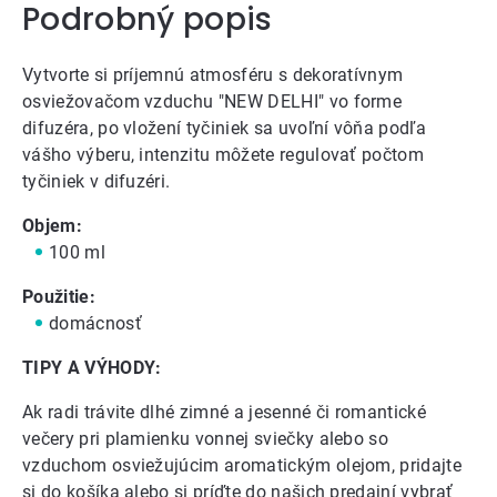
Podrobný popis
Vytvorte si príjemnú atmosféru s dekoratívnym
osviežovačom vzduchu "NEW DELHI" vo forme
difuzéra, po vložení tyčiniek sa uvoľní vôňa podľa
vášho výberu, intenzitu môžete regulovať počtom
tyčiniek v difuzéri.
Objem:
100 ml
Použitie:
domácnosť
TIPY A VÝHODY:
Ak radi trávite dlhé zimné a jesenné či romantické
večery pri plamienku vonnej sviečky alebo so
vzduchom osviežujúcim aromatickým olejom, pridajte
si do košíka alebo si príďte do našich predajní vybrať