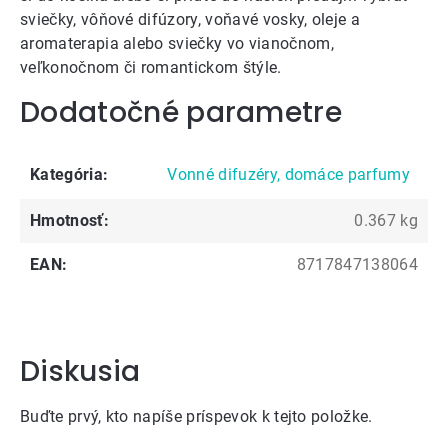
sviečky
,
vôňové difúzory
,
voňavé vosky, oleje a
aromaterapia
alebo
sviečky
vo vianočnom,
veľkonočnom či romantickom štýle.
Dodatočné parametre
Kategória
:
Vonné difuzéry, domáce parfumy
Hmotnosť
:
0.367 kg
EAN
:
8717847138064
Diskusia
Buďte prvý, kto napíše príspevok k tejto položke.