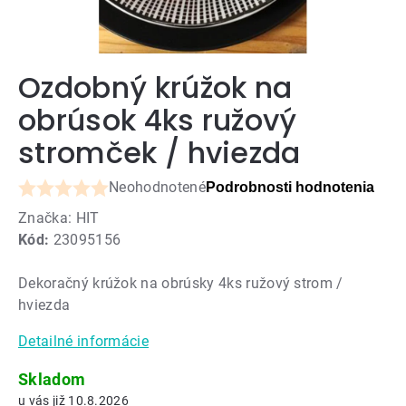
Ozdobný krúžok na
obrúsok 4ks ružový
stromček / hviezda
Neohodnotené
Podrobnosti hodnotenia
Priemerné
Značka:
HIT
hodnotenie
Kód:
23095156
produktu
je
Dekoračný krúžok na obrúsky 4ks ružový strom /
0,0
hviezda
z
5
Detailné informácie
hviezdičiek.
Skladom
10.8.2026