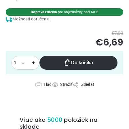
Doprava zdarma
pre objednávky nad 60 €
Možnosti doručenia
€7,09
€6,69
Do košíka
Tlač
Strážiť
Zdieľať
Viac ako
5000
položiek na
sklade