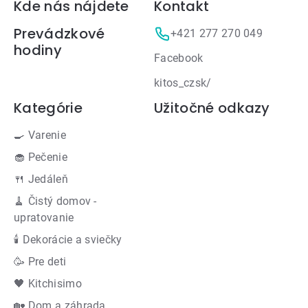
Zápätie
Kde nás nájdete
Kontakt
Prevádzkové
+421 277 270 049
hodiny
Facebook
kitos_czsk/
Kategórie
Užitočné odkazy
🍳 Varenie
🧁 Pečenie
🍴 Jedáleň
🧹 Čistý domov -
upratovanie
🕯 Dekorácie a sviečky
🥳 Pre deti
🖤 Kitchisimo
🏡 Dom a záhrada